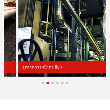
อุตสาหกรรมปิโตรเลียม