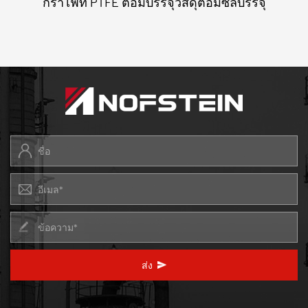
กราไฟท์ PTFE ต่อมบรรจุวัสดุต่อมซีลบรรจุ
ส่ง