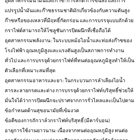
อุตสาหกรรมน้ำมันและก๊าซ: การสกัด การขนส่ง และการ
แปรรูปน้ำมันและก๊าซธรรมชาติมักเกี่ยวข้องกับความดันสูง
ก๊าซหรือของเหลวที่มีฤทธิ์กัดกร่อน และการบรรจุแบบถักด้วย
กราไฟต์สามารถให้โซลูชันการปิดผนึกที่เชื่อถือได้
อุตสาหกรรมพลังงาน: ในระบบหม้อไอน้ำและท่อส่งก๊าซของ
โรงไฟฟ้า อุณหภูมิสูงและแรงดันสูงเป็นสภาพการทำงาน
ทั่วไป และการบรรจุด้วยกราไฟท์ที่ทนต่ออุณหภูมิสูงทำให้เป็น
ตัวเลือกที่เหมาะสมที่สุด
อุตสาหกรรมอาหารและยา: ในกระบวนการลำเลียงไอน้ำ
สารละลายกรดและด่าง การบรรจุด้วยกราไฟท์บริสุทธิ์ช่วยให้
มั่นใจได้ว่าการปิดผนึกจะปราศจากการรั่วไหลและเป็นไปตาม
ข้อกำหนดด้านสุขอนามัยที่เข้มงวด
ข้อดีของการถักวาล์วกราไฟท์บริสุทธิ์ (มีคาร์บอน)
อายุการใช้งานยาวนาน: เนื่องจากทนต่ออุณหภูมิสูง ทนต่อ