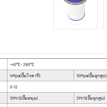
อุตสาหกรรมอื่น ๆ การบรรจุ
เช่น จาระบีและกราไฟท์ 
แวดล้อมที่สะอาด ในขณะเ
อายุการใช้งาน ติดตั้งแล
ได้อย่างมีประสิทธิภาพแล
-40℃- 260℃
4Mpa(ปั๊มโรตารี่)
10Mpa(ปั๊มลูกสูบ)
0-12
10M/S(ปั๊มหมุน)
2M/S(ปั๊มลูกสูบ)