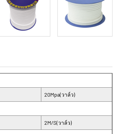
ต่อม PTFE บริสุทธิ์สีขาวไม่มีสารเติมแต่ง
ช่วยให้มั่นใจในความปลอดภัยในสภาพ
ดียวกันก็ลดการสึกหรอของอุปกรณ์และยืด
ะบํารุงรักษาง่ายสามารถลดเวลาหยุดทํางาน
ะปรับปรุงประสิทธิภาพการผลิต
20Mpa(วาล์ว)
2M/S(วาล์ว)