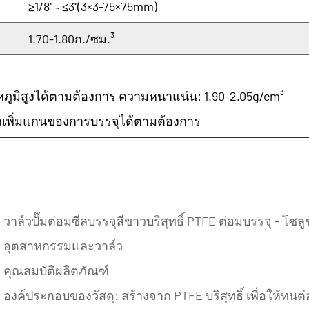
≥1/8''
≤3''(3×3-75×75mm)
~
1.70-1.80ก./ซม.³
ณหภูมิสูงได้ตามต้องการ ความหนาแน่น: 1.90-2.05g/cm³
ถเพิ่มแกนของการบรรจุได้ตามต้องการ
วาล์วปั๊มต่อมซีลบรรจุสีขาวบริสุทธิ์ PTFE ต่อมบรรจุ - โซลูชั
อุตสาหกรรมและวาล์ว
คุณสมบัติผลิตภัณฑ์
องค์ประกอบของวัสดุ:
สร้างจาก
PTFE บริสุทธิ์
เพื่อให้ทน