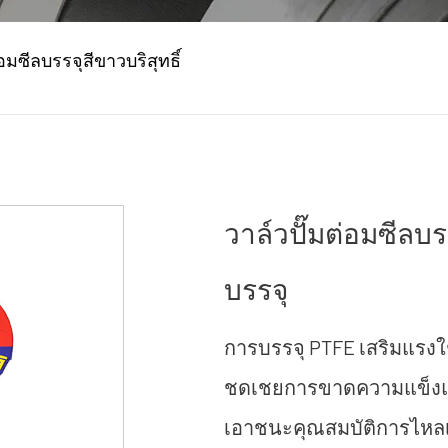
่อมซีลบรรจุสีขาวบริสุทธิ์
วาล์วปั๊มต่อมซีลบร
บรรจุ
การบรรจุ PTFE เสริมแรงใช้
ชดเชยการขาดความแข็งแร
เอาชนะคุณสมบัติการไหลเ