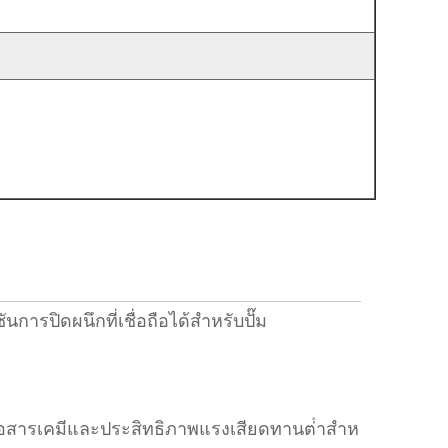
นการปิดผนึกที่เชื่อถือได้สําหรับปั๊ม
ต่อสารเคมีและประสิทธิภาพแรงเสียดทานต่ําสําห